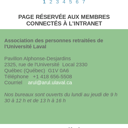
1
2
3
4
5
6
7
PAGE RÉSERVÉE AUX MEMBRES
CONNECTÉS À L'INTRANET
Association des personnes retraitées de
l'Université Laval
Pavillon Alphonse-Desjardins
2325, rue de l'Université Local 2330
Québec (Québec) G1V 0A6
Téléphone +1 418 656-5508
Courriel
arul@arul.ulaval.ca
Nos bureaux sont ouverts du lundi au jeudi de 9 h
30 à 12 h et de 13 h à 16 h