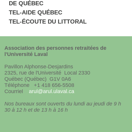
DE QUÉBEC
TEL-AIDE QUÉBEC
TEL-ÉCOUTE DU LITTORAL
Association des personnes retraitées de
l'Université Laval
Pavillon Alphonse-Desjardins
2325, rue de l'Université Local 2330
Québec (Québec) G1V 0A6
Téléphone +1 418 656-5508
Courriel
arul@arul.ulaval.ca
Nos bureaux sont ouverts du lundi au jeudi de 9 h
30 à 12 h et de 13 h à 16 h