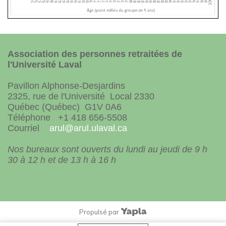
Association des personnes retraitées de
l'Université Laval
Pavillon Alphonse-Desjardins
2325, rue de l'Université Local 2330
Québec (Québec) G1V 0A6
Téléphone +1 418 656-5508
Courriel
arul@arul.ulaval.ca
Nos bureaux sont ouverts du lundi au jeudi de 9 h
30 à 12 h et de 13 h à 16 h
Propulsé par