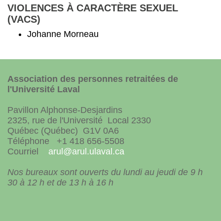
VIOLENCES À CARACTÈRE SEXUEL
(VACS)
Johanne Morneau
Association des personnes retraitées de
l'Université Laval
Pavillon Alphonse-Desjardins
2325, rue de l'Université Local 2330
Québec (Québec) G1V 0A6
Téléphone +1 418 656-5508
Courriel
arul@arul.ulaval.ca
Nos bureaux sont ouverts du lundi au jeudi de 9 h
30 à 12 h et de 13 h à 16 h