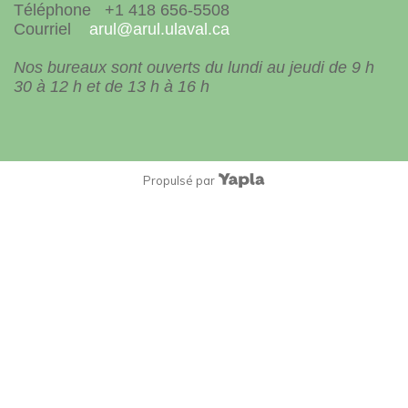
Téléphone +1 418 656-5508
Courriel
arul@arul.ulaval.ca
Nos bureaux sont ouverts du lundi au jeudi de 9 h
30 à 12 h et de 13 h à 16 h
Propulsé par