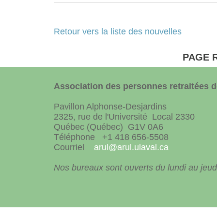
Retour vers la liste des nouvelles
PAGE 
Association des personnes retraitées de
Pavillon Alphonse-Desjardins
2325, rue de l'Université Local 2330
Québec (Québec) G1V 0A6
Téléphone +1 418 656-5508
Courriel
arul@arul.ulaval.ca
Nos bureaux sont ouverts du lundi au jeudi