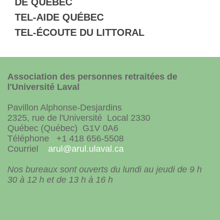
DE QUÉBEC
TEL-AIDE QUÉBEC
TEL-ÉCOUTE DU LITTORAL
Association des personnes retraitées de
l'Université Laval
Pavillon Alphonse-Desjardins
2325, rue de l'Université Local 2330
Québec (Québec) G1V 0A6
Téléphone +1 418 656-5508
Courriel
arul@arul.ulaval.ca
Nos bureaux sont ouverts du lundi au jeudi de 9 h
30 à 12 h et de 13 h à 16 h