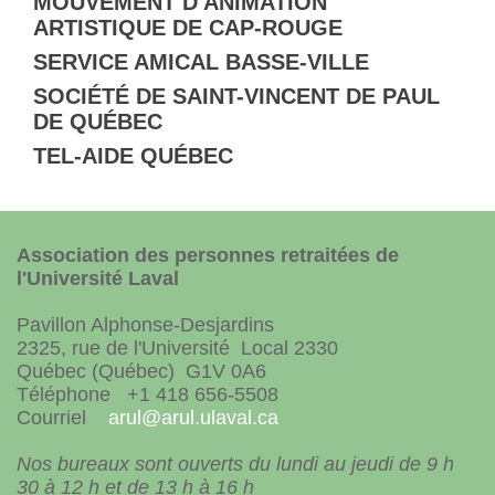
MOUVEMENT D'ANIMATION
ARTISTIQUE DE CAP-ROUGE
SERVICE AMICAL BASSE-VILLE
SOCIÉTÉ DE SAINT-VINCENT DE PAUL
DE QUÉBEC
TEL-AIDE QUÉBEC
Association des personnes retraitées de
l'Université Laval
Pavillon Alphonse-Desjardins
2325, rue de l'Université Local 2330
Québec (Québec) G1V 0A6
Téléphone +1 418 656-5508
Courriel
arul@arul.ulaval.ca
Nos bureaux sont ouverts du lundi au jeudi de 9 h
30 à 12 h et de 13 h à 16 h