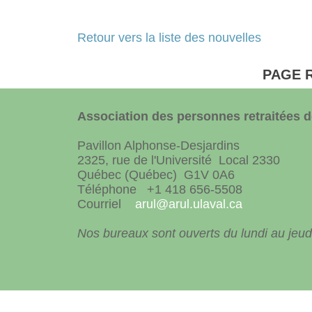
Retour vers la liste des nouvelles
PAGE 
Association des personnes retraitées de
Pavillon Alphonse-Desjardins
2325, rue de l'Université Local 2330
Québec (Québec) G1V 0A6
Téléphone +1 418 656-5508
Courriel
arul@arul.ulaval.ca
Nos bureaux sont ouverts du lundi au jeudi