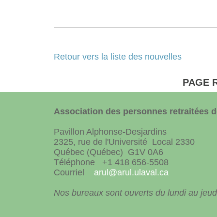
Retour vers la liste des nouvelles
PAGE 
Association des personnes retraitées de
Pavillon Alphonse-Desjardins
2325, rue de l'Université Local 2330
Québec (Québec) G1V 0A6
Téléphone +1 418 656-5508
Courriel
arul@arul.ulaval.ca
Nos bureaux sont ouverts du lundi au jeudi